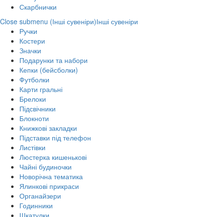
Скарбнички
Close submenu (Інші сувеніри)
Інші сувеніри
Ручки
Костери
Значки
Подарунки та набори
Кепки (бейсболки)
Футболки
Карти гральні
Брелоки
Підсвічники
Блокноти
Книжкові закладки
Підставки під телефон
Листівки
Люстерка кишенькові
Чайні будиночки
Новорічна тематика
Ялинкові прикраси
Органайзери
Годинники
Шкатулки