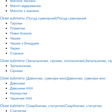
Магніти тиснені
Магніт-відкривачка
Магніти з тканини
Close submenu (Посуд сувенірний)
Посуд сувенірний
Тарілки
Плакетки
Пивні бокали
Чашки
Чашки з блюдцем
Чарки
Стакани
Close submenu (Запальнички, сірники, попільнички)
Запальнички, сі
Запальнички
Сірники
Close submenu (Дзвіночки, сувеніри міні)
Дзвіночки, сувеніри міні
Дзвоники
Дзвоники-mini
Наперстки
Чашечки-mini
Close submenu (Скарбнички, статуетки)
Скарбнички, статуетки
Статуетки