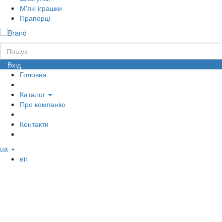
М'які іграшки
Прапорці
Вхід
Головна
Каталог
Про компанію
Контакти
ua
en