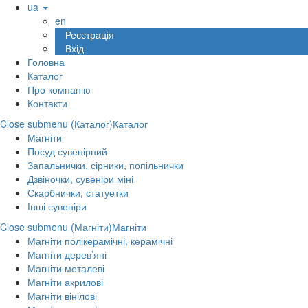
ua
en
Реєстрація
Вхід
Головна
Каталог
Про компанію
Контакти
Close submenu (Каталог)
Каталог
Магніти
Посуд сувенірний
Запальнички, сірники, попільнички
Дзвіночки, сувеніри міні
Скарбнички, статуетки
Інші сувеніри
Close submenu (Магніти)
Магніти
Магніти полікерамічні, керамічні
Магніти дерев’яні
Магніти металеві
Магніти акрилові
Магніти вінілові