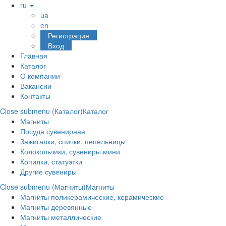
ru
ua
en
Регистрация
Вход
Главная
Каталог
О компании
Вакансии
Контакты
Close submenu (Каталог)
Каталог
Магниты
Посуда сувенирная
Зажигалки, спички, пепельницы
Колокольчики, сувениры мини
Копилки, статуэтки
Другие сувениры
Close submenu (Магниты)
Магниты
Магниты поликерамические, керамические
Магниты деревянные
Магниты металлические