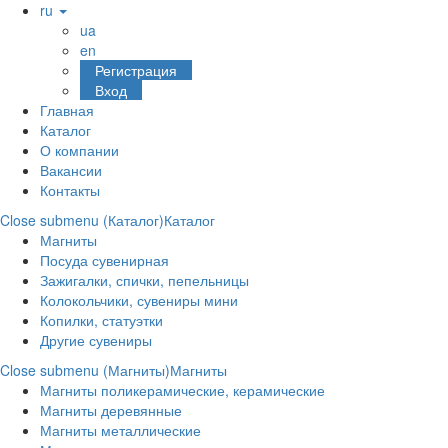
ru
ua
en
Регистрация
Вход
Главная
Каталог
О компании
Вакансии
Контакты
Close submenu (Каталог)
Каталог
Магниты
Посуда сувенирная
Зажигалки, спички, пепельницы
Колокольчики, сувениры мини
Копилки, статуэтки
Другие сувениры
Close submenu (Магниты)
Магниты
Магниты поликерамические, керамические
Магниты деревянные
Магниты металлические