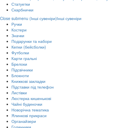
Статуетки
Скарбнички
Close submenu (Інші сувеніри)
Інші сувеніри
Ручки
Костери
Значки
Подарунки та набори
Кепки (бейсболки)
Футболки
Карти гральні
Брелоки
Підсвічники
Блокноти
Книжкові закладки
Підставки під телефон
Листівки
Люстерка кишенькові
Чайні будиночки
Новорічна тематика
Ялинкові прикраси
Органайзери
Годинники