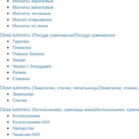
Магниты акриловые
Магниты виниловые
Магниты тисненые
Магнит-открывалка
Магниты из ткани
Close submenu (Посуда сувенирная)
Посуда сувенирная
Тарелки
Плакетки
Пивные бокалы
Чашки
Чашки с блюдцами
Рюмки
Стаканы
Close submenu (Зажигалки, спички, пепельницы)
Зажигалки, спички
Зажигалки
Спички
Close submenu (Колокольчики, сувениры мини)
Колокольчики, суве
Колокольчики
Колокольчики-mini
Наперстки
Чашечки-mini