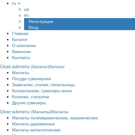
ru
ua
en
Регистрация
Вход
Главная
Каталог
О компании
Вакансии
Контакты
Close submenu (Каталог)
Каталог
Магниты
Посуда сувенирная
Зажигалки, спички, пепельницы
Колокольчики, сувениры мини
Копилки, статуэтки
Другие сувениры
Close submenu (Магниты)
Магниты
Магниты поликерамические, керамические
Магниты деревянные
Магниты металлические