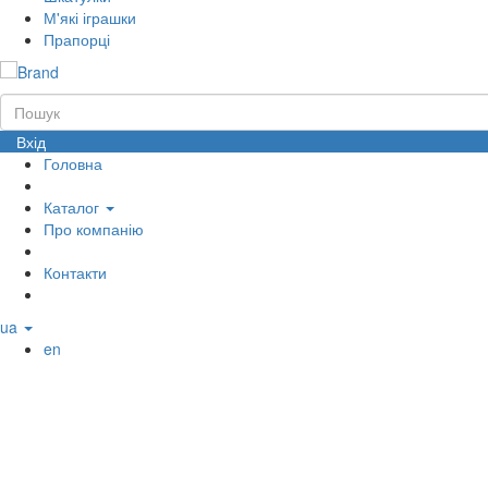
М'які іграшки
Прапорці
Вхід
Головна
Каталог
Про компанію
Контакти
ua
en