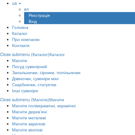
ua
en
Реєстрація
Вхід
Головна
Каталог
Про компанію
Контакти
Close submenu (Каталог)
Каталог
Магніти
Посуд сувенірний
Запальнички, сірники, попільнички
Дзвіночки, сувеніри міні
Скарбнички, статуетки
Інші сувеніри
Close submenu (Магніти)
Магніти
Магніти полікерамічні, керамічні
Магніти дерев’яні
Магніти металеві
Магніти акрилові
Магніти вінілові