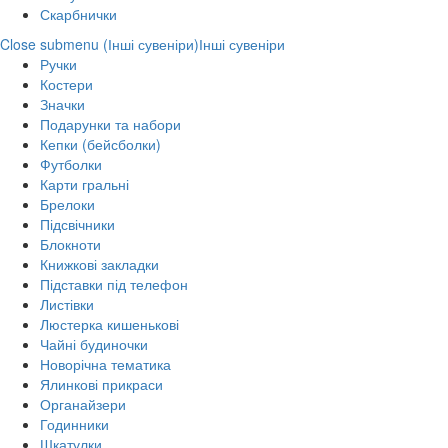
Скарбнички
Close submenu (Інші сувеніри)
Інші сувеніри
Ручки
Костери
Значки
Подарунки та набори
Кепки (бейсболки)
Футболки
Карти гральні
Брелоки
Підсвічники
Блокноти
Книжкові закладки
Підставки під телефон
Листівки
Люстерка кишенькові
Чайні будиночки
Новорічна тематика
Ялинкові прикраси
Органайзери
Годинники
Шкатулки