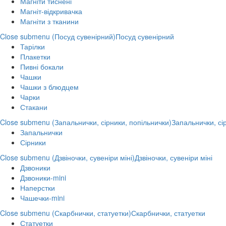
Магніти тиснені
Магніт-відкривачка
Магніти з тканини
Close submenu (Посуд сувенірний)
Посуд сувенірний
Тарілки
Плакетки
Пивні бокали
Чашки
Чашки з блюдцем
Чарки
Стакани
Close submenu (Запальнички, сірники, попільнички)
Запальнички, сі
Запальнички
Сірники
Close submenu (Дзвіночки, сувеніри міні)
Дзвіночки, сувеніри міні
Дзвоники
Дзвоники-mini
Наперстки
Чашечки-mini
Close submenu (Скарбнички, статуетки)
Скарбнички, статуетки
Статуетки