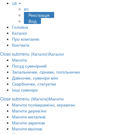
ua
en
Реєстрація
Вхід
Головна
Каталог
Про компанію
Контакти
Close submenu (Каталог)
Каталог
Магніти
Посуд сувенірний
Запальнички, сірники, попільнички
Дзвіночки, сувеніри міні
Скарбнички, статуетки
Інші сувеніри
Close submenu (Магніти)
Магніти
Магніти полікерамічні, керамічні
Магніти дерев’яні
Магніти металеві
Магніти акрилові
Магніти вінілові