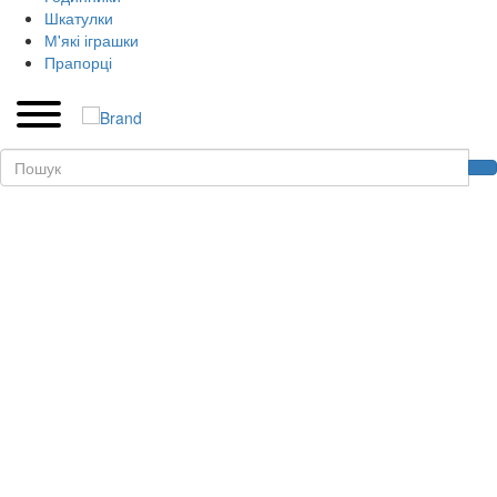
Шкатулки
М'які іграшки
Прапорці