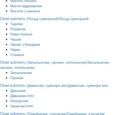
Магніти тиснені
Магніт-відкривачка
Магніти з тканини
Close submenu (Посуд сувенірний)
Посуд сувенірний
Тарілки
Плакетки
Пивні бокали
Чашки
Чашки з блюдцем
Чарки
Стакани
Close submenu (Запальнички, сірники, попільнички)
Запальнички,
сірники, попільнички
Запальнички
Сірники
Close submenu (Дзвіночки, сувеніри міні)
Дзвіночки, сувеніри міні
Дзвоники
Дзвоники-mini
Наперстки
Чашечки-mini
Close submenu (Скарбнички, статуетки)
Скарбнички, статуетки