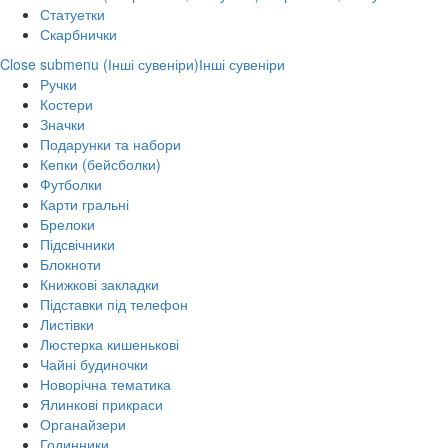
Статуетки
Скарбнички
Close submenu (Інші сувеніри)
Інші сувеніри
Ручки
Костери
Значки
Подарунки та набори
Кепки (бейсболки)
Футболки
Карти гральні
Брелоки
Підсвічники
Блокноти
Книжкові закладки
Підставки під телефон
Листівки
Люстерка кишенькові
Чайні будиночки
Новорічна тематика
Ялинкові прикраси
Органайзери
Годинники