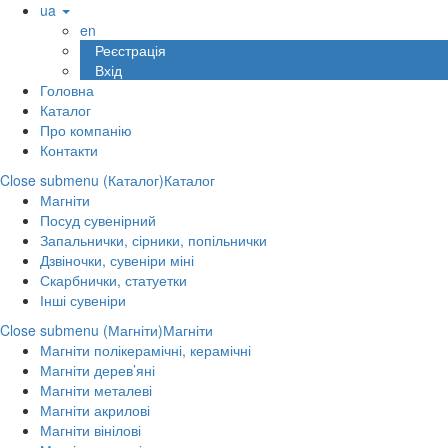
ua
en
Реєстрація
Вхід
Головна
Каталог
Про компанію
Контакти
Close submenu (Каталог)
Каталог
Магніти
Посуд сувенірний
Запальнички, сірники, попільнички
Дзвіночки, сувеніри міні
Скарбнички, статуетки
Інші сувеніри
Close submenu (Магніти)
Магніти
Магніти полікерамічні, керамічні
Магніти дерев’яні
Магніти металеві
Магніти акрилові
Магніти вінілові