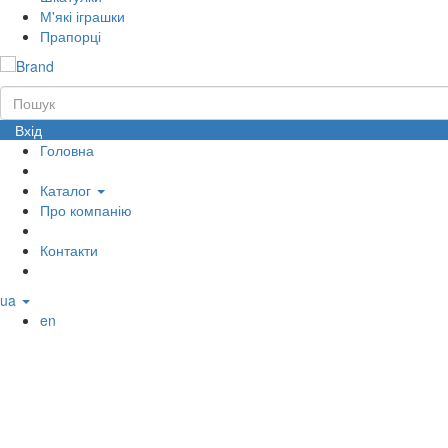
М'які іграшки
Прапорці
Вхід
Головна
Каталог
Про компанію
Контакти
ua
en