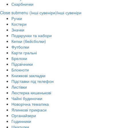
Скарбнички
Close submenu (Інші сувеніри)
Інші сувеніри
Ручки
Костери
Значки
Подарунки та набори
Кепки (бейсболки)
Футболки
Карти гральні
Брелоки
Підсвічники
Блокноти
Книжкові закладки
Підставки під телефон
Листівки
Люстерка кишенькові
Чайні будиночки
Новорічна тематика
Ялинкові прикраси
Органайзери
Годинники
Шкатулки