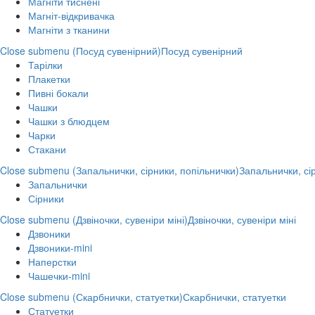
Магніти тиснені
Магніт-відкривачка
Магніти з тканини
Close submenu (Посуд сувенірний)
Посуд сувенірний
Тарілки
Плакетки
Пивні бокали
Чашки
Чашки з блюдцем
Чарки
Стакани
Close submenu (Запальнички, сірники, попільнички)
Запальнички, сі
Запальнички
Сірники
Close submenu (Дзвіночки, сувеніри міні)
Дзвіночки, сувеніри міні
Дзвоники
Дзвоники-mini
Наперстки
Чашечки-mini
Close submenu (Скарбнички, статуетки)
Скарбнички, статуетки
Статуетки