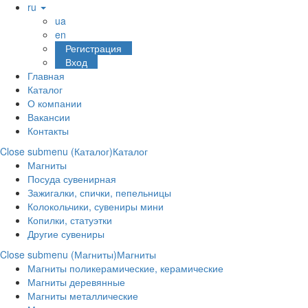
ru
ua
en
Регистрация
Вход
Главная
Каталог
О компании
Вакансии
Контакты
Close submenu (Каталог)
Каталог
Магниты
Посуда сувенирная
Зажигалки, спички, пепельницы
Колокольчики, сувениры мини
Копилки, статуэтки
Другие сувениры
Close submenu (Магниты)
Магниты
Магниты поликерамические, керамические
Магниты деревянные
Магниты металлические