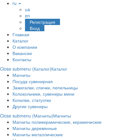
ru
ua
en
Регистрация
Вход
Главная
Каталог
О компании
Вакансии
Контакты
Close submenu (Каталог)
Каталог
Магниты
Посуда сувенирная
Зажигалки, спички, пепельницы
Колокольчики, сувениры мини
Копилки, статуэтки
Другие сувениры
Close submenu (Магниты)
Магниты
Магниты поликерамические, керамические
Магниты деревянные
Магниты металлические