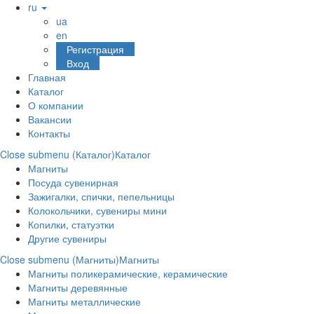
ru
ua
en
Регистрация
Вход
Главная
Каталог
О компании
Вакансии
Контакты
Close submenu (Каталог)
Каталог
Магниты
Посуда сувенирная
Зажигалки, спички, пепельницы
Колокольчики, сувениры мини
Копилки, статуэтки
Другие сувениры
Close submenu (Магниты)
Магниты
Магниты поликерамические, керамические
Магниты деревянные
Магниты металлические