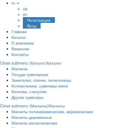
ru
ua
en
Регистрация
Вход
Главная
Каталог
О компании
Вакансии
Контакты
Close submenu (Каталог)
Каталог
Магниты
Посуда сувенирная
Зажигалки, спички, пепельницы
Колокольчики, сувениры мини
Копилки, статуэтки
Другие сувениры
Close submenu (Магниты)
Магниты
Магниты поликерамические, керамические
Магниты деревянные
Магниты металлические