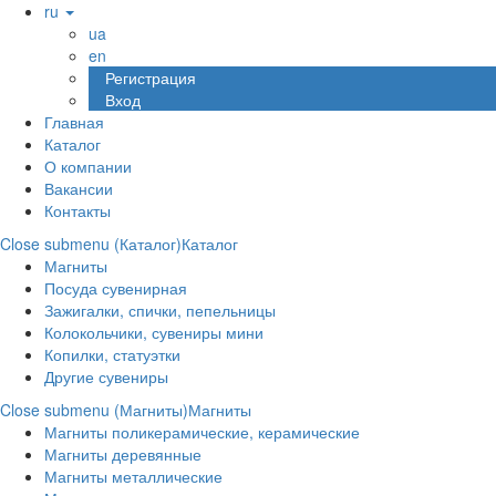
ru
ua
en
Регистрация
Вход
Главная
Каталог
О компании
Вакансии
Контакты
Close submenu (Каталог)
Каталог
Магниты
Посуда сувенирная
Зажигалки, спички, пепельницы
Колокольчики, сувениры мини
Копилки, статуэтки
Другие сувениры
Close submenu (Магниты)
Магниты
Магниты поликерамические, керамические
Магниты деревянные
Магниты металлические