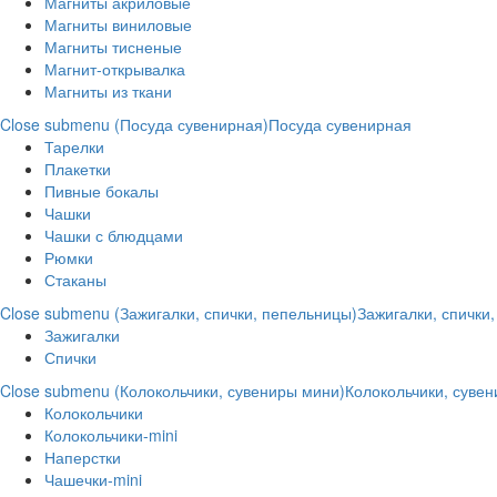
Магниты акриловые
Магниты виниловые
Магниты тисненые
Магнит-открывалка
Магниты из ткани
Close submenu (Посуда сувенирная)
Посуда сувенирная
Тарелки
Плакетки
Пивные бокалы
Чашки
Чашки с блюдцами
Рюмки
Стаканы
Close submenu (Зажигалки, спички, пепельницы)
Зажигалки, спички
Зажигалки
Спички
Close submenu (Колокольчики, сувениры мини)
Колокольчики, суве
Колокольчики
Колокольчики-mini
Наперстки
Чашечки-mini