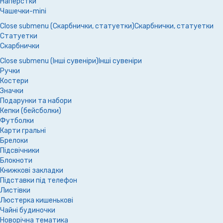
Наперстки
Чашечки-mini
Close submenu (Скарбнички, статуетки)
Скарбнички, статуетки
Статуетки
Скарбнички
Close submenu (Інші сувеніри)
Інші сувеніри
Ручки
Костери
Значки
Подарунки та набори
Кепки (бейсболки)
Футболки
Карти гральні
Брелоки
Підсвічники
Блокноти
Книжкові закладки
Підставки під телефон
Листівки
Люстерка кишенькові
Чайні будиночки
Новорічна тематика