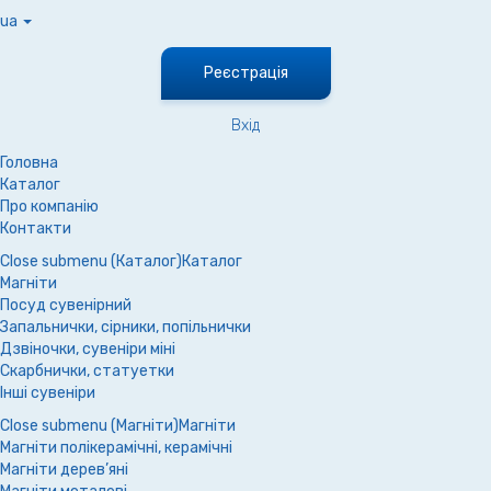
ua
Реєстрація
Вхід
Головна
Каталог
Про компанію
Контакти
Close submenu (Каталог)
Каталог
Магніти
Посуд сувенірний
Запальнички, сірники, попільнички
Дзвіночки, сувеніри міні
Скарбнички, статуетки
Інші сувеніри
Close submenu (Магніти)
Магніти
Магніти полікерамічні, керамічні
Магніти дерев’яні