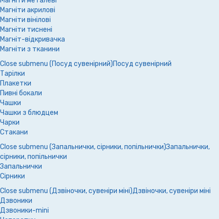
Магніти металеві
Магніти акрилові
Магніти вінілові
Магніти тиснені
Магніт-відкривачка
Магніти з тканини
Close submenu (Посуд сувенірний)
Посуд сувенірний
Тарілки
Плакетки
Пивні бокали
Чашки
Чашки з блюдцем
Чарки
Стакани
Close submenu (Запальнички, сірники, попільнички)
Запальнички,
сірники, попільнички
Запальнички
Сірники
Close submenu (Дзвіночки, сувеніри міні)
Дзвіночки, сувеніри міні
Дзвоники
Дзвоники-mini