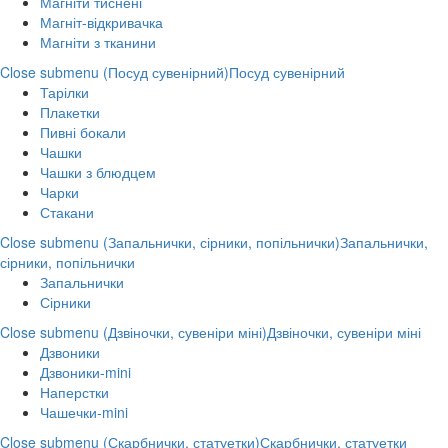
Магніти тиснені
Магніт-відкривачка
Магніти з тканини
Close submenu (Посуд сувенірний)
Посуд сувенірний
Тарілки
Плакетки
Пивні бокали
Чашки
Чашки з блюдцем
Чарки
Стакани
Close submenu (Запальнички, сірники, попільнички)
Запальнички,
сірники, попільнички
Запальнички
Сірники
Close submenu (Дзвіночки, сувеніри міні)
Дзвіночки, сувеніри міні
Дзвоники
Дзвоники-mini
Наперстки
Чашечки-mini
Close submenu (Скарбнички, статуетки)
Скарбнички, статуетки