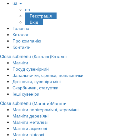
ua
en
Реєстрація
Вхід
Головна
Каталог
Про компанію
Контакти
Close submenu (Каталог)
Каталог
Магніти
Посуд сувенірний
Запальнички, сірники, попільнички
Дзвіночки, сувеніри міні
Скарбнички, статуетки
Інші сувеніри
Close submenu (Магніти)
Магніти
Магніти полікерамічні, керамічні
Магніти дерев’яні
Магніти металеві
Магніти акрилові
Магніти вінілові