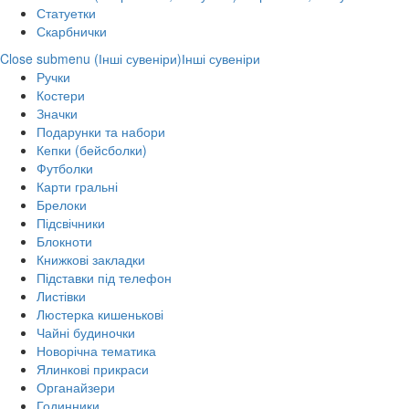
Статуетки
Скарбнички
Close submenu (Інші сувеніри)
Інші сувеніри
Ручки
Костери
Значки
Подарунки та набори
Кепки (бейсболки)
Футболки
Карти гральні
Брелоки
Підсвічники
Блокноти
Книжкові закладки
Підставки під телефон
Листівки
Люстерка кишенькові
Чайні будиночки
Новорічна тематика
Ялинкові прикраси
Органайзери
Годинники