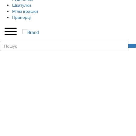
Шкатулки
М'які іграшки
Прапорці