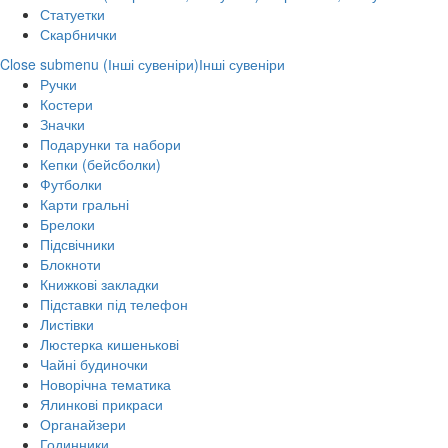
Статуетки
Скарбнички
Close submenu (Інші сувеніри)
Інші сувеніри
Ручки
Костери
Значки
Подарунки та набори
Кепки (бейсболки)
Футболки
Карти гральні
Брелоки
Підсвічники
Блокноти
Книжкові закладки
Підставки під телефон
Листівки
Люстерка кишенькові
Чайні будиночки
Новорічна тематика
Ялинкові прикраси
Органайзери
Годинники