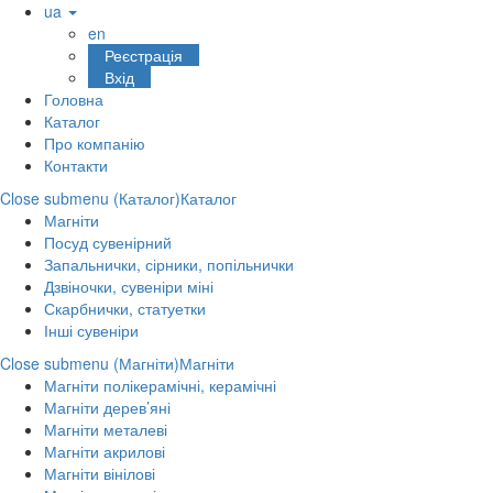
ua
en
Реєстрація
Вхід
Головна
Каталог
Про компанію
Контакти
Close submenu (Каталог)
Каталог
Магніти
Посуд сувенірний
Запальнички, сірники, попільнички
Дзвіночки, сувеніри міні
Скарбнички, статуетки
Інші сувеніри
Close submenu (Магніти)
Магніти
Магніти полікерамічні, керамічні
Магніти дерев’яні
Магніти металеві
Магніти акрилові
Магніти вінілові