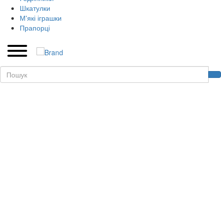
Шкатулки
М'які іграшки
Прапорці