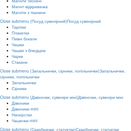
Магніти тиснені
Магніт-відкривачка
Магніти з тканини
Close submenu (Посуд сувенірний)
Посуд сувенірний
Тарілки
Плакетки
Пивні бокали
Чашки
Чашки з блюдцем
Чарки
Стакани
Close submenu (Запальнички, сірники, попільнички)
Запальнички,
сірники, попільнички
Запальнички
Сірники
Close submenu (Дзвіночки, сувеніри міні)
Дзвіночки, сувеніри міні
Дзвоники
Дзвоники-mini
Наперстки
Чашечки-mini
Close submenu (Скарбнички, статуетки)
Скарбнички, статуетки