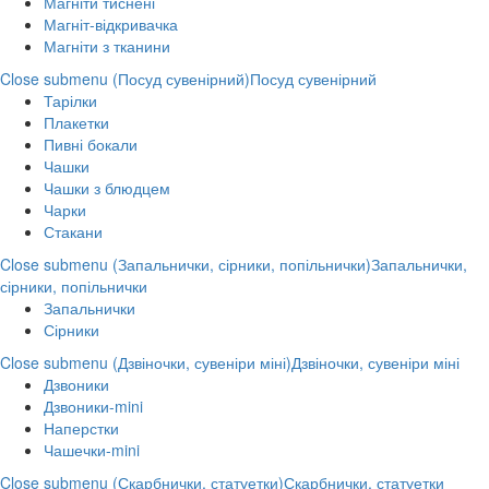
Магніти тиснені
Магніт-відкривачка
Магніти з тканини
Close submenu (Посуд сувенірний)
Посуд сувенірний
Тарілки
Плакетки
Пивні бокали
Чашки
Чашки з блюдцем
Чарки
Стакани
Close submenu (Запальнички, сірники, попільнички)
Запальнички,
сірники, попільнички
Запальнички
Сірники
Close submenu (Дзвіночки, сувеніри міні)
Дзвіночки, сувеніри міні
Дзвоники
Дзвоники-mini
Наперстки
Чашечки-mini
Close submenu (Скарбнички, статуетки)
Скарбнички, статуетки