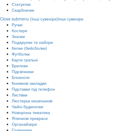
Статуетки
Скарбнички
Close submenu (Інші сувеніри)
Інші сувеніри
Ручки
Костери
Значки
Подарунки та набори
Кепки (бейсболки)
Футболки
Карти гральні
Брелоки
Підсвічники
Блокноти
Книжкові закладки
Підставки під телефон
Листівки
Люстерка кишенькові
Чайні будиночки
Новорічна тематика
Ялинкові прикраси
Органайзери
Годинники