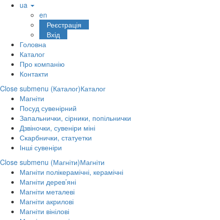
ua
en
Реєстрація
Вхід
Головна
Каталог
Про компанію
Контакти
Close submenu (Каталог)
Каталог
Магніти
Посуд сувенірний
Запальнички, сірники, попільнички
Дзвіночки, сувеніри міні
Скарбнички, статуетки
Інші сувеніри
Close submenu (Магніти)
Магніти
Магніти полікерамічні, керамічні
Магніти дерев’яні
Магніти металеві
Магніти акрилові
Магніти вінілові