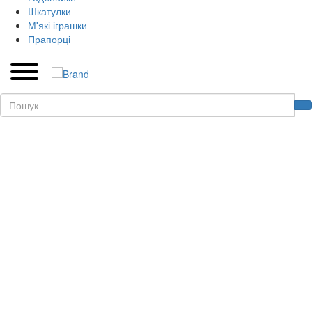
Шкатулки
М'які іграшки
Прапорці